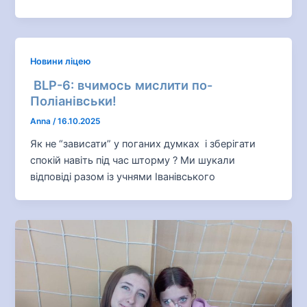
Новини ліцею
BLP-6: вчимось мислити по-
Поліанівськи!
Anna
/
16.10.2025
Як не “зависати” у поганих думках і зберігати
спокій навіть під час шторму ? Ми шукали
відповіді разом із учнями Іванівського