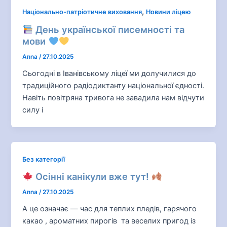
,
Національно-патріотичне виховання
Новини ліцею
День української писемності та
мови
Anna
/
27.10.2025
Сьогодні в Іванівському ліцеї ми долучилися до
традиційного радіодиктанту національної єдності.
Навіть повітряна тривога не завадила нам відчути
силу і
Без категорії
Осінні канікули вже тут!
Anna
/
27.10.2025
А це означає — час для теплих пледів, гарячого
какао , ароматних пирогів та веселих пригод із