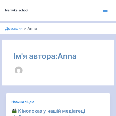
Перейти
до
Ivanivka.school
Main
вмісту
Men
Домашня
Anna
Ім'я автора:Anna
Новини ліцею
Кінопоказ у нашій медіатеці