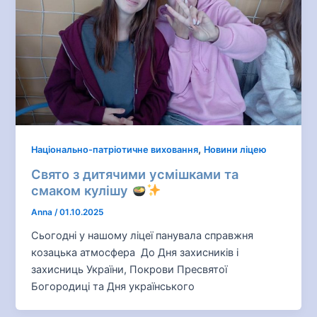
,
Національно-патріотичне виховання
Новини ліцею
Свято з дитячими усмішками та
смаком кулішу
Anna
/
01.10.2025
Сьогодні у нашому ліцеї панувала справжня
козацька атмосфера До Дня захисників і
захисниць України, Покрови Пресвятої
Богородиці та Дня українського