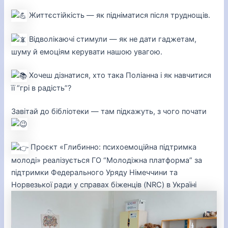
Життєстійкість — як підніматися після труднощів.
Відволікаючі стимули — як не дати гаджетам,
шуму й емоціям керувати нашою увагою.
Хочеш дізнатися, хто така Поліанна і як навчитися
її “грі в радість”?
Завітай до бібліотеки — там підкажуть, з чого почати
Проєкт «Глибинно: психоемоційна підтримка
молоді» реалізується ГО “Молодіжна платформа” за
підтримки Федерального Уряду Німеччини та
Норвезької ради у справах біженців (NRC) в Україні