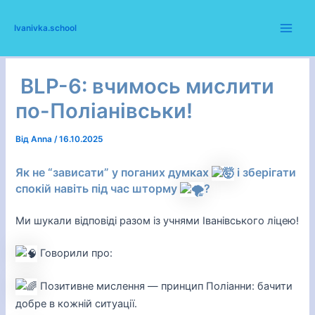
Перейти
Домашня
2025
Жовтень
16
до
BLP-6: вчимось мислити по-Поліанівськи!
Ivanivka.school
Main
вмісту
Men
BLP-6: вчимось мислити
по-Поліанівськи!
Від
Anna
/
16.10.2025
Як не “зависати” у поганих думках
і зберігати
спокій навіть під час шторму
?
Ми шукали відповіді разом із учнями Іванівського ліцею!
Говорили про:
Позитивне мислення — принцип Поліанни: бачити
добре в кожній ситуації.